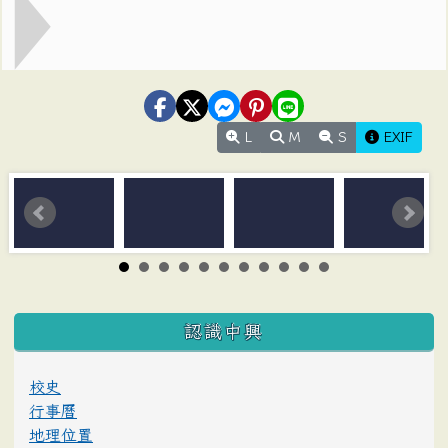
L
M
S
EXIF
:::
認識中興
校史
行事曆
地理位置