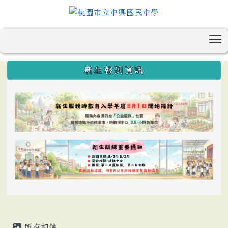
T
:::
新生報到資訊
所有相簿