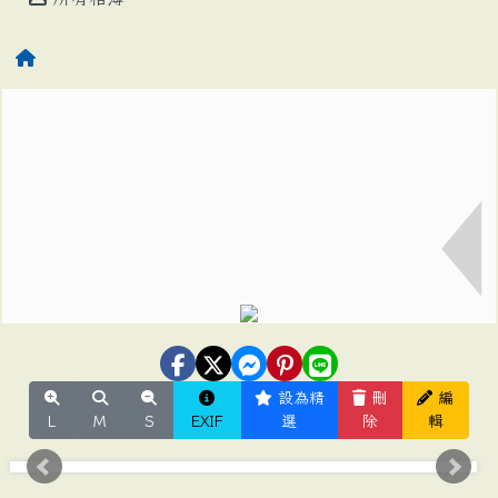
設為精
刪
編
L
M
S
EXIF
選
除
輯