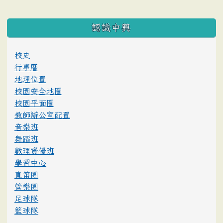
:::
認識中興
校史
行事曆
地理位置
校園安全地圖
校園平面圖
教師辦公室配置
音樂班
舞蹈班
數理資優班
學習中心
直笛團
管樂團
足球隊
籃球隊