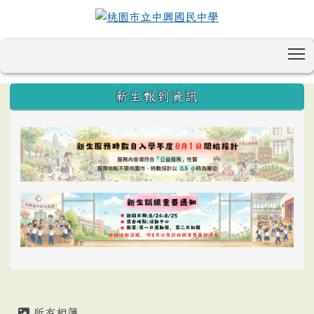
T
:::
新生報到資訊
所有相簿