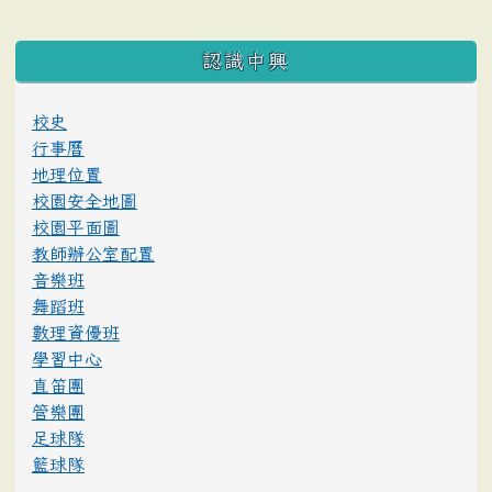
:::
認識中興
校史
行事曆
地理位置
校園安全地圖
校園平面圖
教師辦公室配置
音樂班
舞蹈班
數理資優班
學習中心
直笛團
管樂團
足球隊
籃球隊