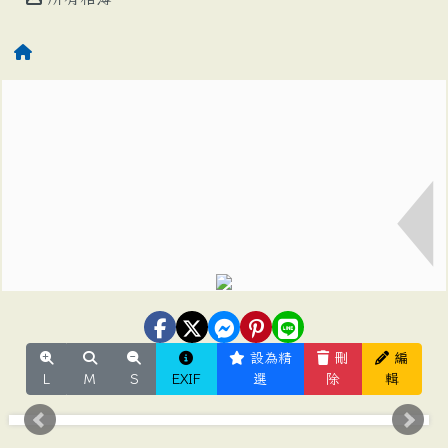
設為精
刪
編
L
M
S
EXIF
選
除
輯