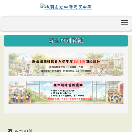
T
:::
新生報到資訊
所有相簿