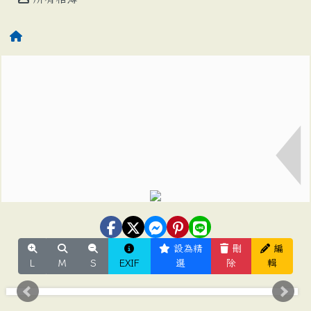
設為精
刪
編
L
M
S
EXIF
選
除
輯