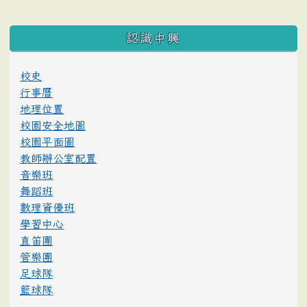
:::
認識中興
校史
行事曆
地理位置
校園安全地圖
校園平面圖
教師辦公室配置
音樂班
舞蹈班
數理資優班
學習中心
直笛團
管樂團
足球隊
籃球隊