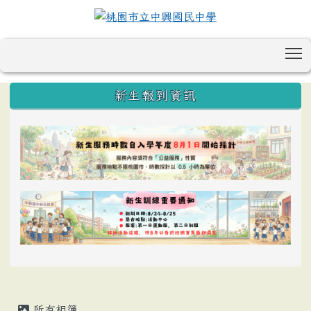
T
:::
新生報到資訊
所有相簿