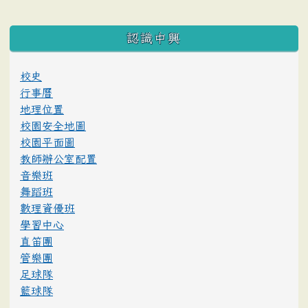
:::
認識中興
校史
行事曆
地理位置
校園安全地圖
校園平面圖
教師辦公室配置
音樂班
舞蹈班
數理資優班
學習中心
直笛團
管樂團
足球隊
籃球隊