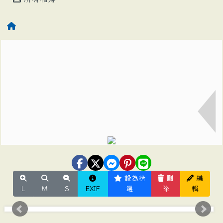
設為精
刪
編
L
M
S
EXIF
選
除
輯