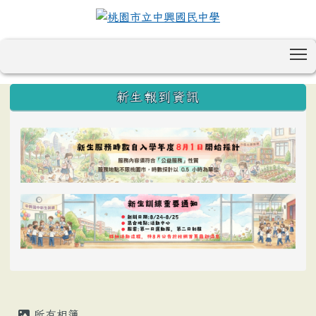
T
:::
新生報到資訊
所有相簿