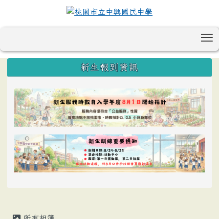
T
:::
新生報到資訊
所有相簿