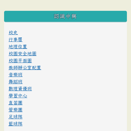
:::
認識中興
校史
行事曆
地理位置
校園安全地圖
校園平面圖
教師辦公室配置
音樂班
舞蹈班
數理資優班
學習中心
直笛團
管樂團
足球隊
籃球隊