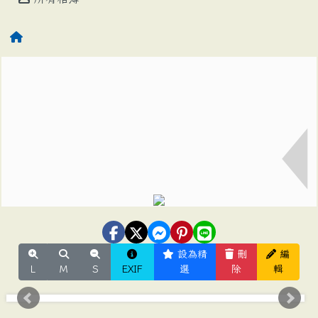
設為精
刪
編
L
M
S
EXIF
選
除
輯