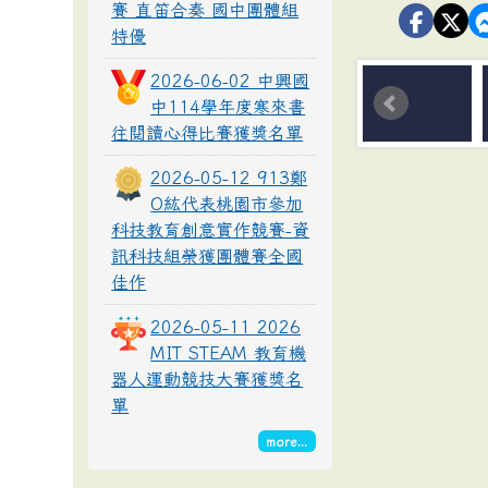
賽 直笛合奏 國中團體組
特優
2026-06-02 中興國
中114學年度寒來書
往閱讀心得比賽獲獎名單
2026-05-12 913鄭
O紘代表桃園市參加
科技教育創意實作競賽-資
訊科技組榮獲團體賽全國
佳作
2026-05-11 2026
MIT STEAM 教育機
器人運動競技大賽獲獎名
單
more...