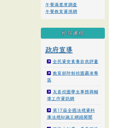
午餐滿意度調查
午餐教育資源網
好站連結
政府宣導
全民資安素養自我評量
教育部防制校園霸凌專
區
友善校園學生事務與輔
導工作資訊網
第17屆全國法規資料
庫法規知識王網路闖關