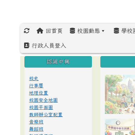
回首頁
校園動態
學校
行政人員登入
:::
:::
:::
認識中興
校史
行事曆
地理位置
校園安全地圖
校園平面圖
教師辦公室配置
音樂班
舞蹈班