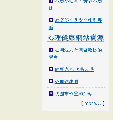
不迷小紅書，青春不迷
途
教育部全民安全指引專
區
心理健康網站資源
社團法人台灣自殺防治
學會
健康九九-失智友善
心理健康司
桃園市心靈加油站
[
more...
]