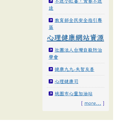
不迷小紅書，青春不迷
途
教育部全民安全指引專
區
心理健康網站資源
社團法人台灣自殺防治
學會
健康九九-失智友善
心理健康司
桃園市心靈加油站
[
more...
]