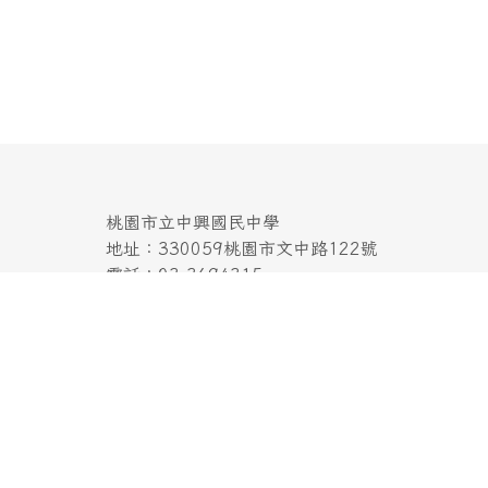
桃園市立中興國民中學
地址：330059桃園市文中路122號
電話：03-3694315
傳真：03-3691824
本系統使用
XOOPS校園網站輕鬆架