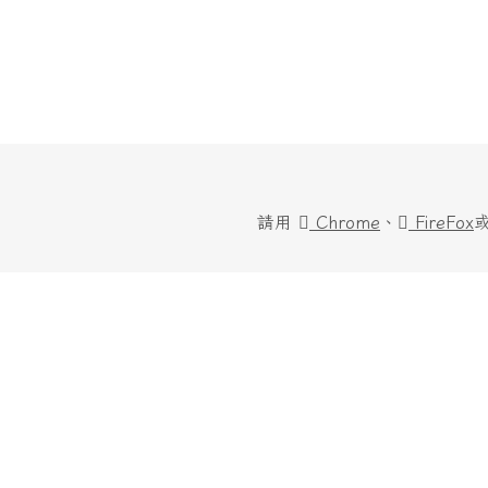
請用
Chrome
、
FireFox