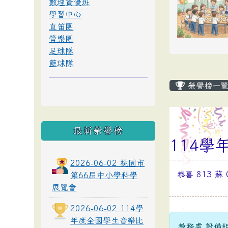
數理資優班
學習中心
直笛團
管樂團
足球隊
籃球隊
榮譽榜一
最新榮譽榜
114
2026-06-02 桃園市
恭喜 813 蘇
第66屆中小學科學
展覽會
2026-06-02 114學
年度全國學生音樂比
教務處 設備組長