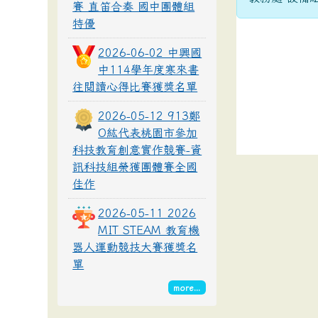
賽 直笛合奏 國中團體組
特優
2026-06-02 中興國
中114學年度寒來書
往閱讀心得比賽獲獎名單
2026-05-12 913鄭
O紘代表桃園市參加
科技教育創意實作競賽-資
訊科技組榮獲團體賽全國
佳作
2026-05-11 2026
MIT STEAM 教育機
器人運動競技大賽獲獎名
單
more...