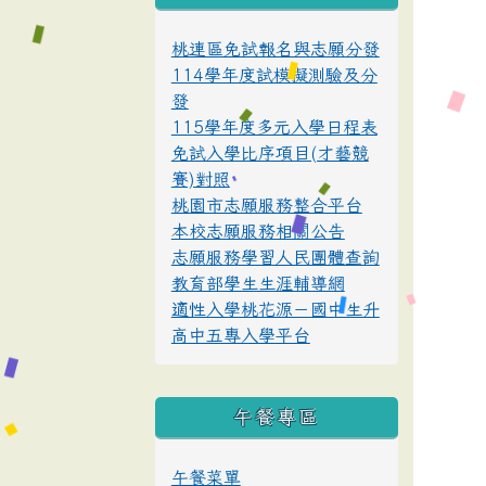
桃連區免試報名與志願分發
114學年度試模擬測驗及分
發
115學年度多元入學日程表
免試入學比序項目(才藝競
賽)對照
桃園市志願服務整合平台
本校志願服務相關公告
志願服務學習人民團體查詢
教育部學生生涯輔導網
適性入學桃花源－國中生升
高中五專入學平台
午餐專區
午餐菜單