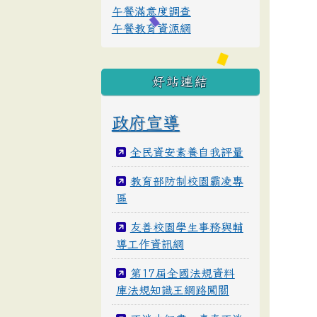
午餐滿意度調查
午餐教育資源網
好站連結
政府宣導
全民資安素養自我評量
教育部防制校園霸凌專
區
友善校園學生事務與輔
導工作資訊網
第17屆全國法規資料
庫法規知識王網路闖關