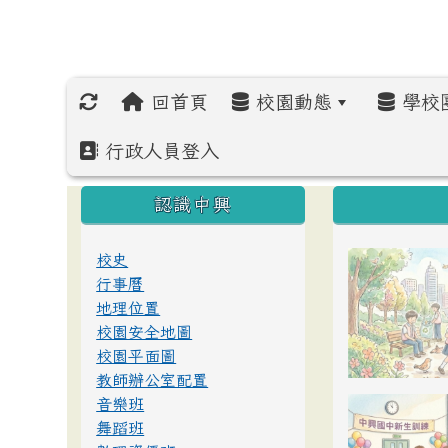
回首頁
校園動態
學校
行政人員登入
:::
:::
:::
認識中興
校史
行事曆
地理位置
校園安全地圖
校園平面圖
教師辦公室配置
音樂班
舞蹈班