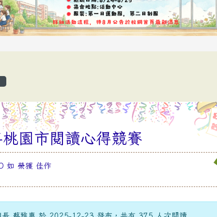
覽
學年桃園市閱讀心得競賽
 O 如 榮獲 佳作
 蔡雅惠 於 2025-12-23 發布，共有 375 人次閱讀