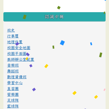
:::
認識中興
校史
行事曆
地理位置
校園安全地圖
校園平面圖
教師辦公室配置
音樂班
舞蹈班
數理資優班
學習中心
直笛團
管樂團
足球隊
籃球隊