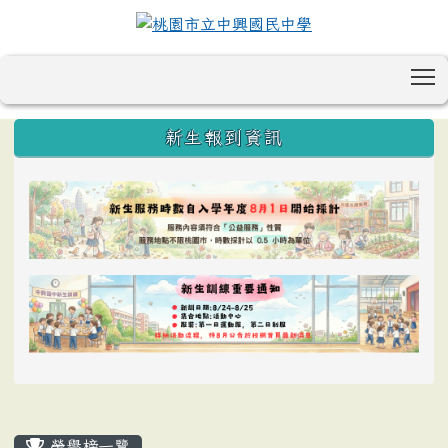
T
:::
新生報到資訊
榮譽榜一覽