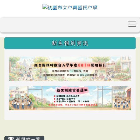
T
:::
新生報到資訊
榮譽榜一覽