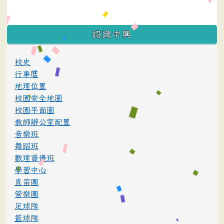
:::
認識中興
校史
行事曆
地理位置
校園安全地圖
校園平面圖
教師辦公室配置
音樂班
舞蹈班
數理資優班
學習中心
直笛團
管樂團
足球隊
籃球隊