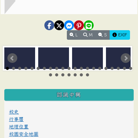
L
M
S
EXIF
:::
認識中興
校史
行事曆
地理位置
校園安全地圖