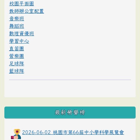
校園平面圖
教師辦公室配置
音樂班
舞蹈班
數理資優班
學習中心
直笛團
管樂團
足球隊
籃球隊
最新榮譽榜
2026-06-02 桃園市第66屆中小學科學展覽會