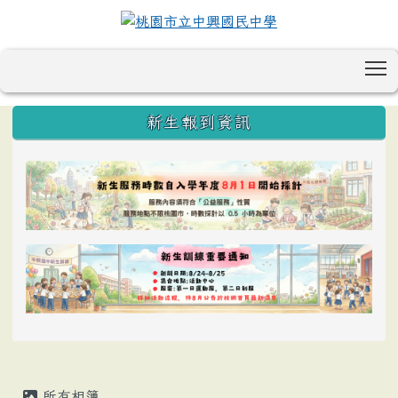
T
:::
新生報到資訊
所有相簿