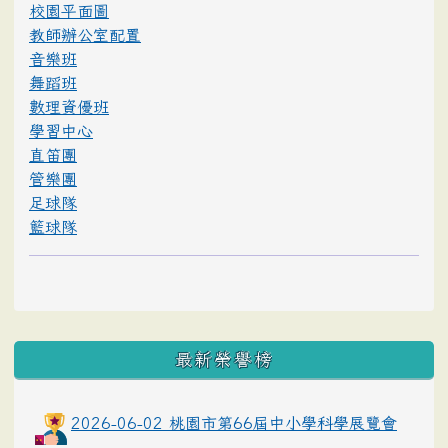
校園平面圖
教師辦公室配置
音樂班
舞蹈班
數理資優班
學習中心
直笛團
管樂團
足球隊
籃球隊
最新榮譽榜
2026-06-02 桃園市第66屆中小學科學展覽會