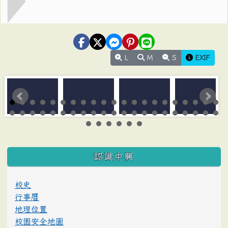
L
M
S
EXIF
:::
認識中興
校史
行事曆
地理位置
校園安全地圖