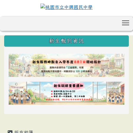
T
:::
新生報到資訊
所有相簿