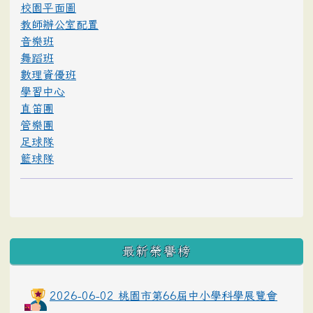
校園平面圖
教師辦公室配置
音樂班
舞蹈班
數理資優班
學習中心
直笛團
管樂團
足球隊
籃球隊
最新榮譽榜
2026-06-02 桃園市第66屆中小學科學展覽會