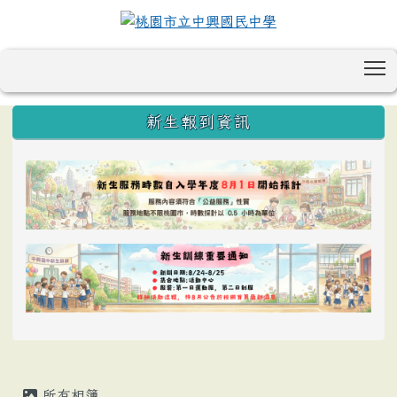
T
:::
新生報到資訊
所有相簿