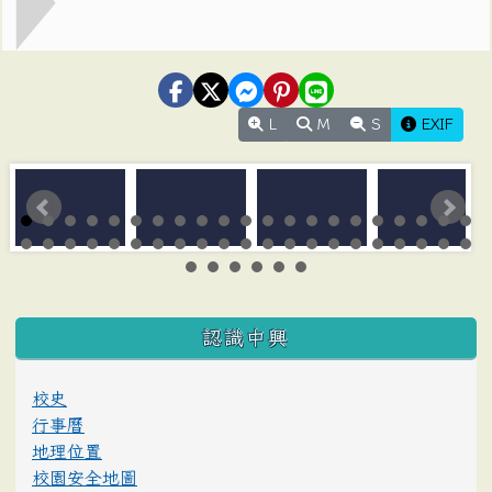
L
M
S
EXIF
:::
認識中興
校史
行事曆
地理位置
校園安全地圖