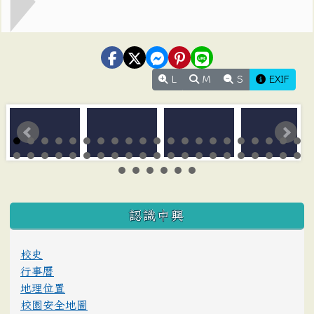
L
M
S
EXIF
:::
認識中興
校史
行事曆
地理位置
校園安全地圖