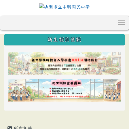
T
:::
新生報到資訊
所有相簿