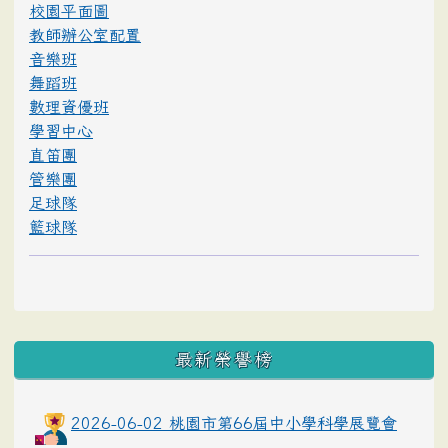
校園平面圖
教師辦公室配置
音樂班
舞蹈班
數理資優班
學習中心
直笛團
管樂團
足球隊
籃球隊
最新榮譽榜
2026-06-02 桃園市第66屆中小學科學展覽會