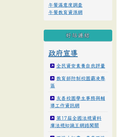
午餐滿意度調查
午餐教育資源網
好站連結
政府宣導
全民資安素養自我評量
教育部防制校園霸凌專
區
友善校園學生事務與輔
導工作資訊網
第17屆全國法規資料
庫法規知識王網路闖關