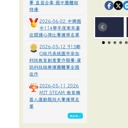
賽 直笛合奏 國中團體組
特優
2026-06-02 中興國
中114學年度寒來書
往閱讀心得比賽獲獎名單
2026-05-12 913鄭
O紘代表桃園市參加
科技教育創意實作競賽-資
訊科技組榮獲團體賽全國
佳作
2026-05-11 2026
MIT STEAM 教育機
器人運動競技大賽獲獎名
單
more...