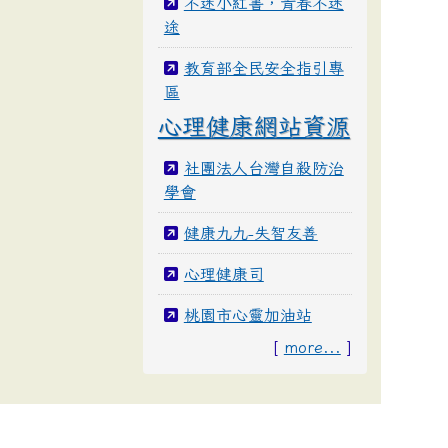
不迷小紅書，青春不迷
途
教育部全民安全指引專
區
心理健康網站資源
社團法人台灣自殺防治
學會
健康九九-失智友善
心理健康司
桃園市心靈加油站
[
more...
]