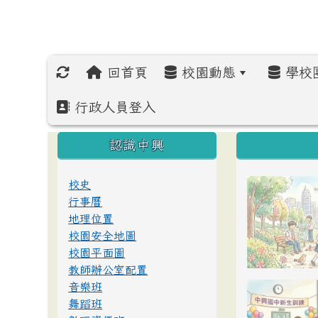
回首頁
校園動態
學校
行政人員登入
:::
:::
:::
認識中興
校史
行事曆
地理位置
校園安全地圖
校園平面圖
教師辦公室配置
音樂班
舞蹈班