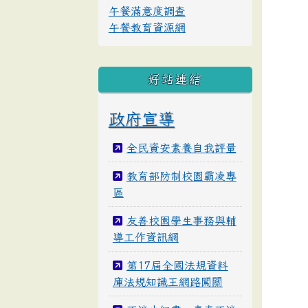
午餐滿意度調查
午餐教育資源網
好站連結
政府宣導
全民資安素養自我評量
教育部防制校園霸凌專
區
友善校園學生事務與輔
導工作資訊網
第17屆全國法規資料
庫法規知識王網路闖關