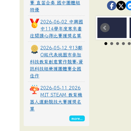
賽 直笛合奏 國中團體組
特優
2026-06-02 中興國
中114學年度寒來書
往閱讀心得比賽獲獎名單
2026-05-12 913鄭
O紘代表桃園市參加
科技教育創意實作競賽-資
訊科技組榮獲團體賽全國
佳作
2026-05-11 2026
MIT STEAM 教育機
器人運動競技大賽獲獎名
單
more...