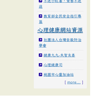
不迷小紅書，青春不迷
途
教育部全民安全指引專
區
心理健康網站資源
社團法人台灣自殺防治
學會
健康九九-失智友善
心理健康司
桃園市心靈加油站
[
more...
]