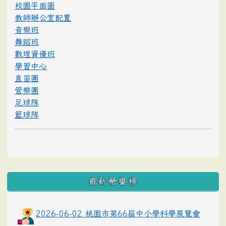
校園平面圖
教師辦公室配置
音樂班
舞蹈班
數理資優班
學習中心
直笛團
管樂團
足球隊
籃球隊
最新榮譽榜
2026-06-02 桃園市第66屆中小學科學展覽會