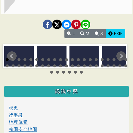
L
M
S
EXIF
:::
認識中興
校史
行事曆
地理位置
校園安全地圖