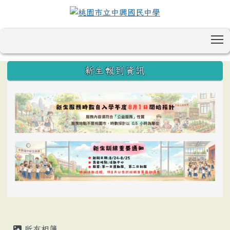
T
:::
新生報到資訊
所有相簿