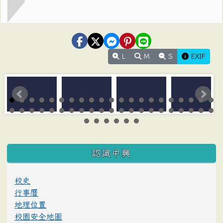
L
M
S
EXIF
:::
認識中興
校史
行事曆
地理位置
校園安全地圖