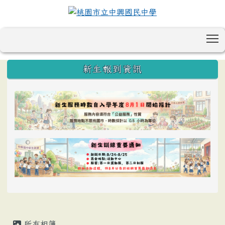
T
:::
新生報到資訊
所有相簿