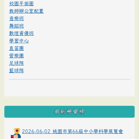
校園平面圖
教師辦公室配置
音樂班
舞蹈班
數理資優班
學習中心
直笛團
管樂團
足球隊
籃球隊
最新榮譽榜
2026-06-02 桃園市第66屆中小學科學展覽會