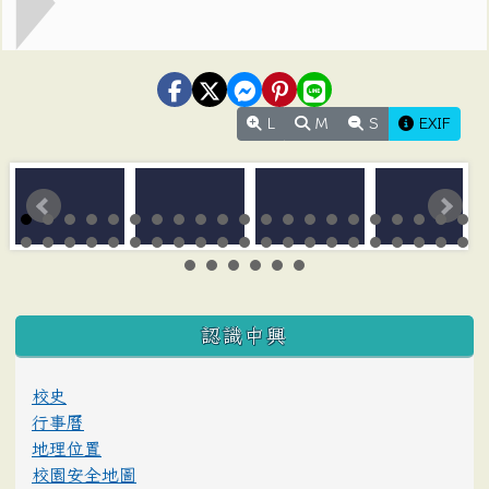
L
M
S
EXIF
:::
認識中興
校史
行事曆
地理位置
校園安全地圖