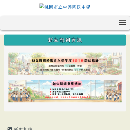
T
:::
新生報到資訊
所有相簿