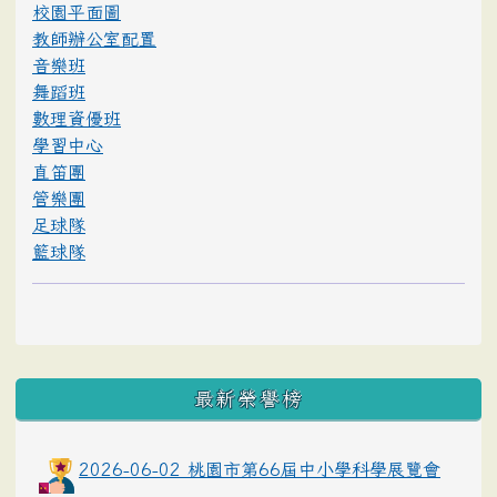
校園平面圖
教師辦公室配置
音樂班
舞蹈班
數理資優班
學習中心
直笛團
管樂團
足球隊
籃球隊
最新榮譽榜
2026-06-02 桃園市第66屆中小學科學展覽會