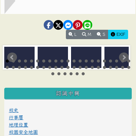
L
M
S
EXIF
:::
認識中興
校史
行事曆
地理位置
校園安全地圖