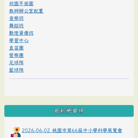
校園平面圖
教師辦公室配置
音樂班
舞蹈班
數理資優班
學習中心
直笛團
管樂團
足球隊
籃球隊
最新榮譽榜
2026-06-02 桃園市第66屆中小學科學展覽會