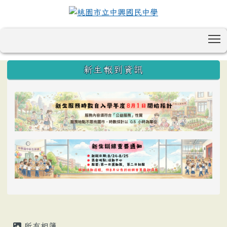
T
:::
新生報到資訊
所有相簿