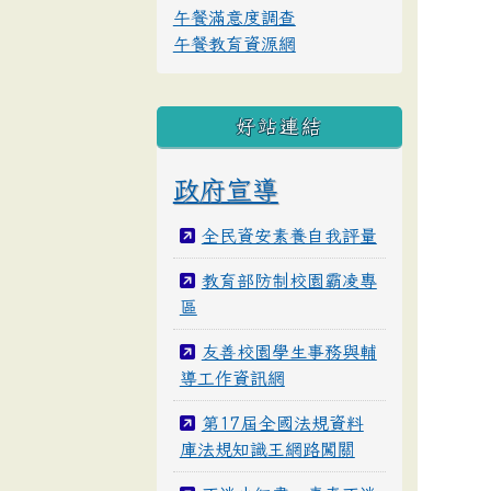
午餐滿意度調查
午餐教育資源網
好站連結
政府宣導
全民資安素養自我評量
教育部防制校園霸凌專
區
友善校園學生事務與輔
導工作資訊網
第17屆全國法規資料
庫法規知識王網路闖關