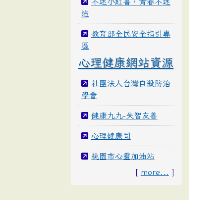
不迷小紅書，青春不迷
途
教育部全民安全指引專
區
心理健康網站資源
社團法人台灣自殺防治
學會
健康九九-失智友善
心理健康司
桃園市心靈加油站
[
more...
]