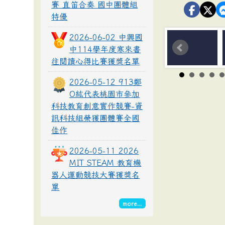
賽 直笛合奏 國中團體組
特優
2026-06-02 中興國
中114學年度寒來書
往閱讀心得比賽獲獎名單
2026-05-12 913鄭
O紘代表桃園市參加
科技教育創意實作競賽-資
訊科技組榮獲團體賽全國
佳作
2026-05-11 2026
MIT STEAM 教育機
器人運動競技大賽獲獎名
單
more...