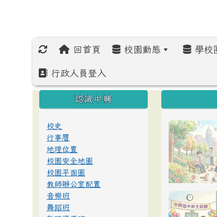
回首頁
校園動態
學校
行政人員登入
:::
:::
:::
認識中興
校史
行事曆
地理位置
校園安全地圖
校園平面圖
教師辦公室配置
音樂班
舞蹈班