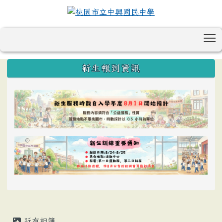
T
:::
新生報到資訊
所有相簿