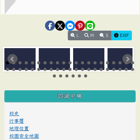
L
M
S
EXIF
:::
認識中興
校史
行事曆
地理位置
校園安全地圖