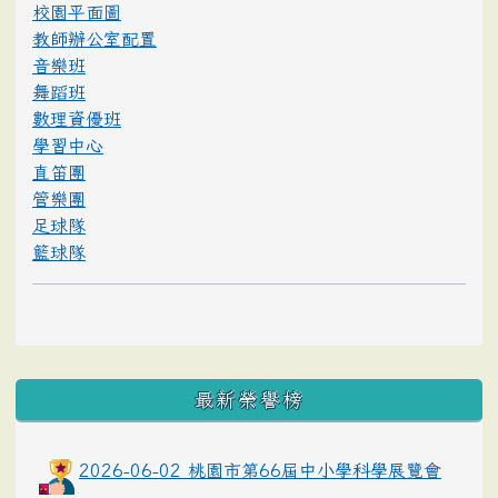
校園平面圖
教師辦公室配置
音樂班
舞蹈班
數理資優班
學習中心
直笛團
管樂團
足球隊
籃球隊
最新榮譽榜
2026-06-02 桃園市第66屆中小學科學展覽會