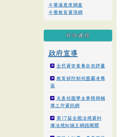
午餐滿意度調查
午餐教育資源網
好站連結
政府宣導
全民資安素養自我評量
教育部防制校園霸凌專
區
友善校園學生事務與輔
導工作資訊網
第17屆全國法規資料
庫法規知識王網路闖關