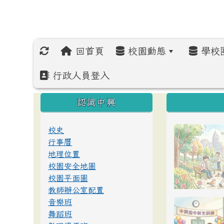
回首頁
校園動態
學校
行政人員登入
:::
:::
:::
認識中興
校史
行事曆
地理位置
校園安全地圖
校園平面圖
教師辦公室配置
音樂班
舞蹈班