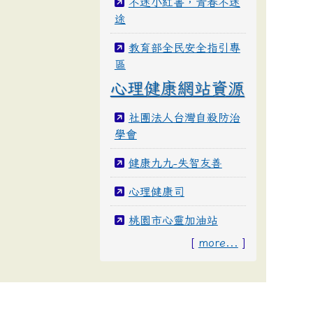
不迷小紅書，青春不迷
途
教育部全民安全指引專
區
心理健康網站資源
社團法人台灣自殺防治
學會
健康九九-失智友善
心理健康司
桃園市心靈加油站
[
more...
]