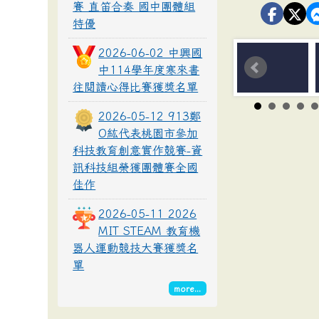
賽 直笛合奏 國中團體組
特優
2026-06-02 中興國
中114學年度寒來書
往閱讀心得比賽獲獎名單
2026-05-12 913鄭
O紘代表桃園市參加
科技教育創意實作競賽-資
訊科技組榮獲團體賽全國
佳作
2026-05-11 2026
MIT STEAM 教育機
器人運動競技大賽獲獎名
單
more...