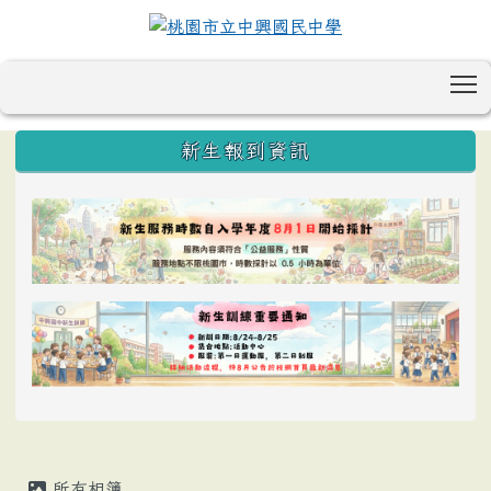
T
:::
新生報到資訊
所有相簿