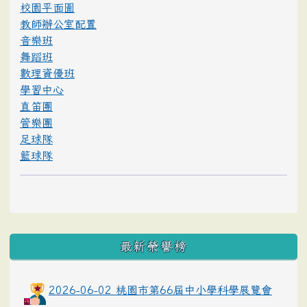
校園平面圖
教師辦公室配置
音樂班
舞蹈班
數理資優班
學習中心
直笛團
管樂團
足球隊
籃球隊
最新榮譽榜
2026-06-02 桃園市第66屆中小學科學展覽會