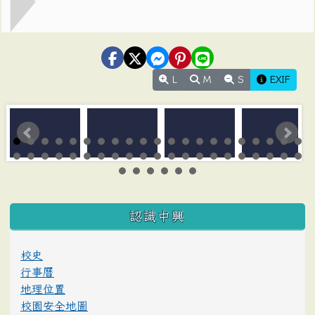
L
M
S
EXIF
:::
認識中興
校史
行事曆
地理位置
校園安全地圖