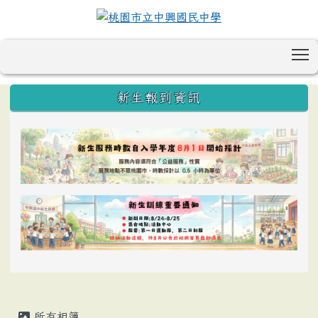
T
:::
新生報到資訊
所有相簿