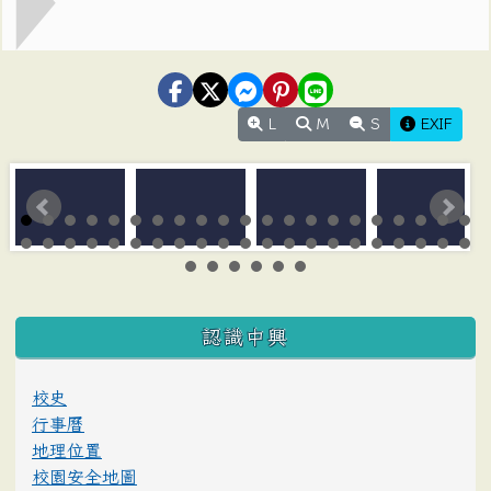
L
M
S
EXIF
:::
認識中興
校史
行事曆
地理位置
校園安全地圖