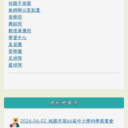
校園平面圖
教師辦公室配置
音樂班
舞蹈班
數理資優班
學習中心
直笛團
管樂團
足球隊
籃球隊
最新榮譽榜
2026-06-02 桃園市第66屆中小學科學展覽會