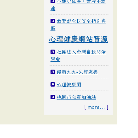
不迷小紅書，青春不迷
途
教育部全民安全指引專
區
心理健康網站資源
社團法人台灣自殺防治
學會
健康九九-失智友善
心理健康司
桃園市心靈加油站
[
more...
]