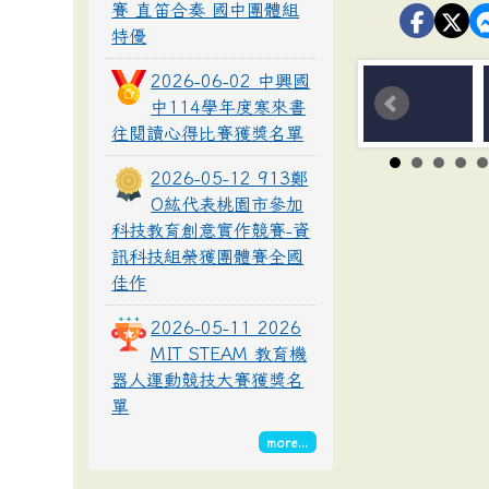
賽 直笛合奏 國中團體組
特優
2026-06-02 中興國
中114學年度寒來書
往閱讀心得比賽獲獎名單
2026-05-12 913鄭
O紘代表桃園市參加
科技教育創意實作競賽-資
訊科技組榮獲團體賽全國
佳作
2026-05-11 2026
MIT STEAM 教育機
器人運動競技大賽獲獎名
單
more...