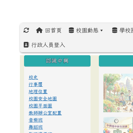
回首頁
校園動態
學校
行政人員登入
:::
:::
:::
認識中興
校史
行事曆
地理位置
校園安全地圖
校園平面圖
教師辦公室配置
音樂班
舞蹈班