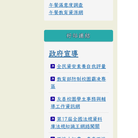
午餐滿意度調查
午餐教育資源網
好站連結
政府宣導
全民資安素養自我評量
教育部防制校園霸凌專
區
友善校園學生事務與輔
導工作資訊網
第17屆全國法規資料
庫法規知識王網路闖關