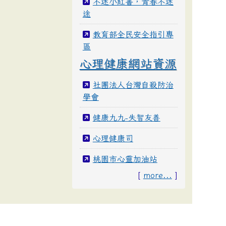
不迷小紅書，青春不迷
途
教育部全民安全指引專
區
心理健康網站資源
社團法人台灣自殺防治
學會
健康九九-失智友善
心理健康司
桃園市心靈加油站
[
more...
]