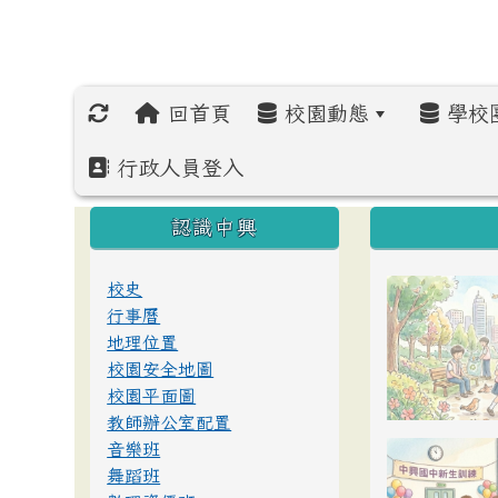
回首頁
校園動態
學校
行政人員登入
:::
:::
:::
認識中興
校史
行事曆
地理位置
校園安全地圖
校園平面圖
教師辦公室配置
音樂班
舞蹈班