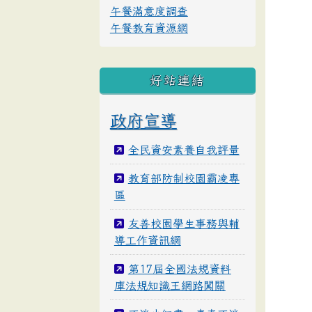
午餐滿意度調查
午餐教育資源網
好站連結
政府宣導
全民資安素養自我評量
教育部防制校園霸凌專
區
友善校園學生事務與輔
導工作資訊網
第17屆全國法規資料
庫法規知識王網路闖關