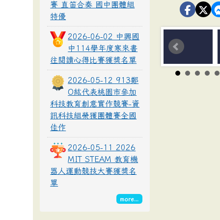
賽 直笛合奏 國中團體組
特優
2026-06-02 中興國
中114學年度寒來書
往閱讀心得比賽獲獎名單
2026-05-12 913鄭
O紘代表桃園市參加
科技教育創意實作競賽-資
訊科技組榮獲團體賽全國
佳作
2026-05-11 2026
MIT STEAM 教育機
器人運動競技大賽獲獎名
單
more...