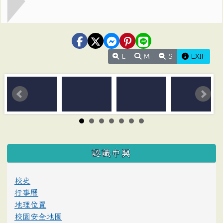
L
M
S
EXIF
:::
認識中興
校史
行事曆
地理位置
校園安全地圖