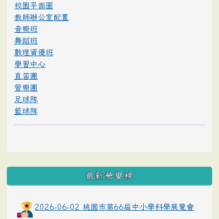
校園平面圖
教師辦公室配置
音樂班
舞蹈班
數理資優班
學習中心
直笛團
管樂團
足球隊
籃球隊
最新榮譽榜
2026-06-02 桃園市第66屆中小學科學展覽會