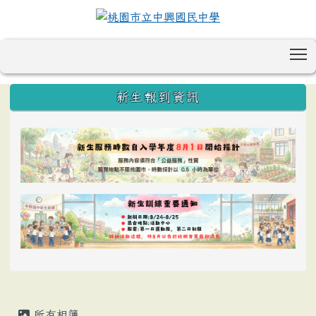
T
:::
新生報到資訊
所有相簿