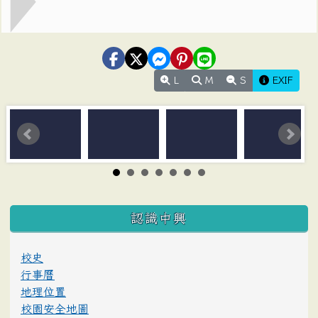
L
M
S
EXIF
:::
認識中興
校史
行事曆
地理位置
校園安全地圖