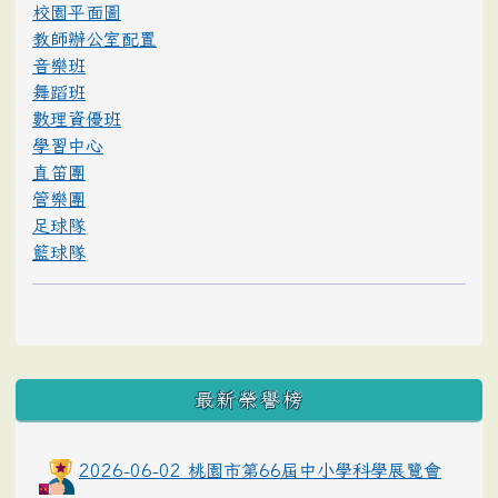
校園平面圖
教師辦公室配置
音樂班
舞蹈班
數理資優班
學習中心
直笛團
管樂團
足球隊
籃球隊
最新榮譽榜
2026-06-02 桃園市第66屆中小學科學展覽會