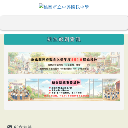
T
:::
新生報到資訊
所有相簿