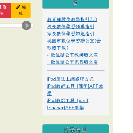
區
刪
編
除
輯
教育部數位教學指引3.0
校長數位學習領導指引
家長數位學習知能指引
桃園市數位學習辦公室(含
軟體下載）
- 數位辦公室教師版文宣
- 數位辦公室家長版文宣
iPad無法上網處理方式
iPad教師工具-[課堂]APP教
學
iPad教師工具-[jamf
teacher]APP教學
升學專區