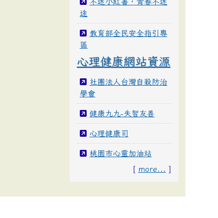
不迷小紅書，青春不迷
途
教育部全民安全指引專
區
心理健康網站資源
社團法人台灣自殺防治
學會
健康九九-失智友善
心理健康司
桃園市心靈加油站
[
more...
]