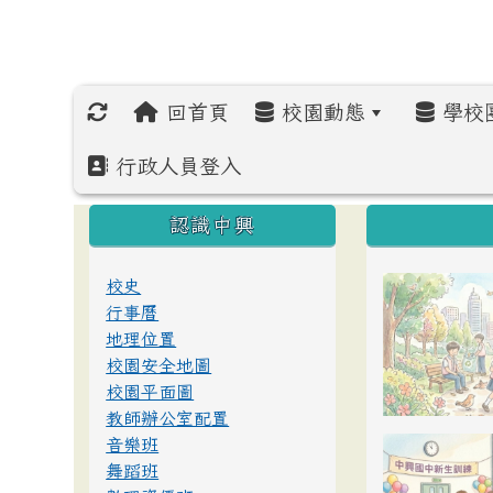
回首頁
校園動態
學校
行政人員登入
:::
:::
:::
認識中興
校史
行事曆
地理位置
校園安全地圖
校園平面圖
教師辦公室配置
音樂班
舞蹈班