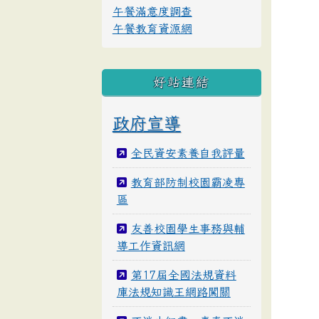
午餐滿意度調查
午餐教育資源網
好站連結
政府宣導
全民資安素養自我評量
教育部防制校園霸凌專
區
友善校園學生事務與輔
導工作資訊網
第17屆全國法規資料
庫法規知識王網路闖關