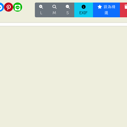
設為精
L
M
S
EXIF
選