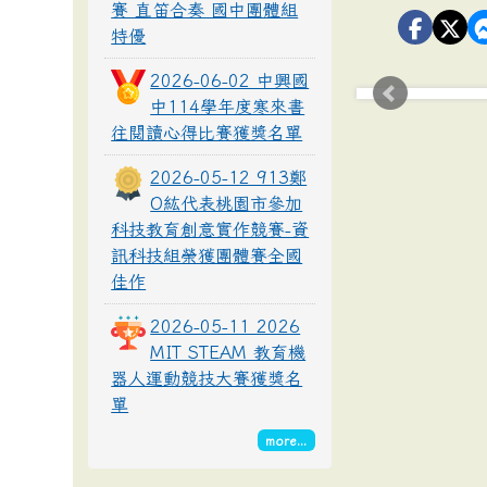
賽 直笛合奏 國中團體組
特優
2026-06-02 中興國
中114學年度寒來書
往閱讀心得比賽獲獎名單
2026-05-12 913鄭
O紘代表桃園市參加
科技教育創意實作競賽-資
訊科技組榮獲團體賽全國
佳作
2026-05-11 2026
MIT STEAM 教育機
器人運動競技大賽獲獎名
單
more...