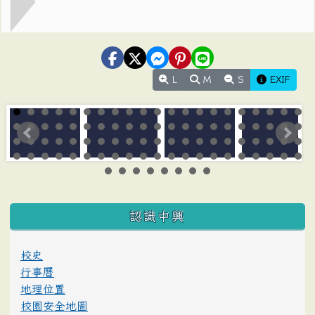
L
M
S
EXIF
:::
認識中興
校史
行事曆
地理位置
校園安全地圖