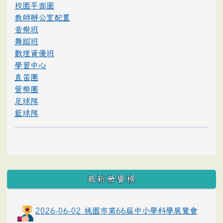
校園平面圖
教師辦公室配置
音樂班
舞蹈班
數理資優班
學習中心
直笛團
管樂團
足球隊
籃球隊
最新榮譽榜
2026-06-02 桃園市第66屆中小學科學展覽會