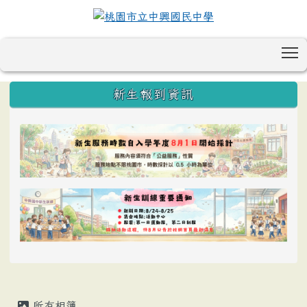
T
:::
新生報到資訊
所有相簿