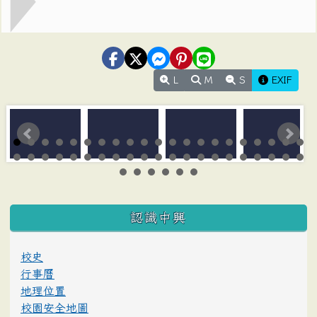
L
M
S
EXIF
:::
認識中興
校史
行事曆
地理位置
校園安全地圖