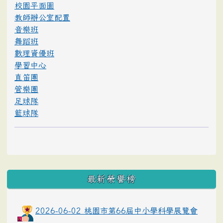
校園平面圖
教師辦公室配置
音樂班
舞蹈班
數理資優班
學習中心
直笛團
管樂團
足球隊
籃球隊
最新榮譽榜
2026-06-02 桃園市第66屆中小學科學展覽會