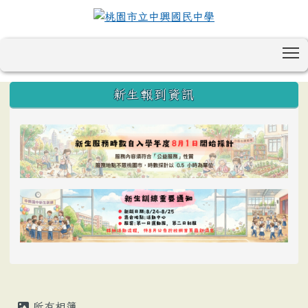
T
:::
新生報到資訊
所有相簿