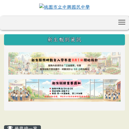
T
:::
新生報到資訊
榮譽榜一覽