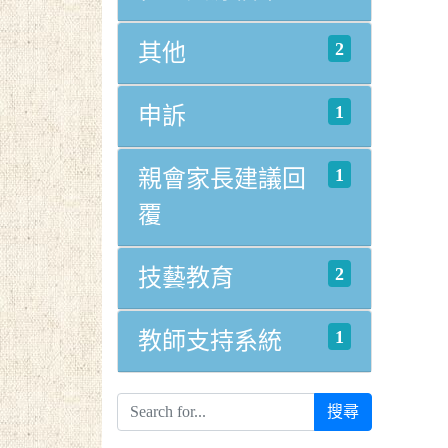
2
其他
1
申訴
1
親會家長建議回
覆
2
技藝教育
1
教師支持系統
搜尋