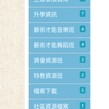
7
升學資訊
4
藝術才能音樂班
4
藝術才能舞蹈班
2
資優資源班
2
特教資源班
5
檔案下載
1
社區資源檔案