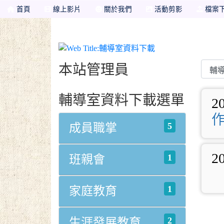
首頁
線上影片
關於我們
活動剪影
檔案
輔導室資料下載
本站管理員
輔導室資料下載選單
2
5
成員職掌
2
1
班親會
1
家庭教育
2
生涯發展教育