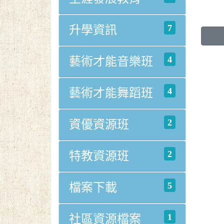
7
升學資訊
4
藝術才能音樂班
4
藝術才能舞蹈班
2
資優資源班
2
特教資源班
5
檔案下載
1
社區資源檔案