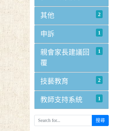
2
其他
1
申訴
1
親會家長建議回
覆
2
技藝教育
1
教師支持系統
搜尋