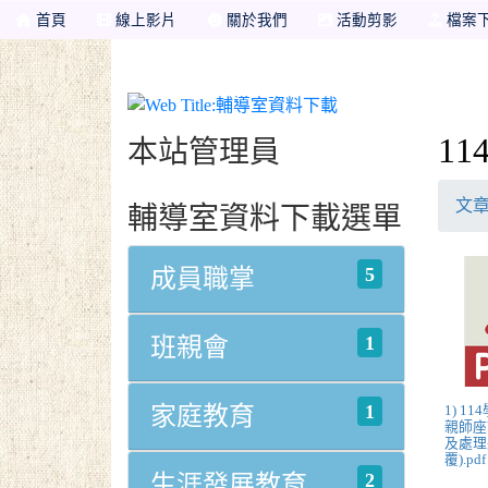
首頁
線上影片
關於我們
活動剪影
檔案
輔導室資料下載
1
本站管理員
文
輔導室資料下載選單
5
成員職掌
1
班親會
1
家庭教育
1) 1
親師座
及處理
覆).pdf
2
生涯發展教育