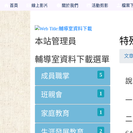
首頁
線上影片
關於我們
活動剪影
檔案
輔導室資料下載
特
本站管理員
文
輔導室資料下載選單
5
成員職掌
說
1
班親會
一
1
家庭教育
二
2
生涯發展教育