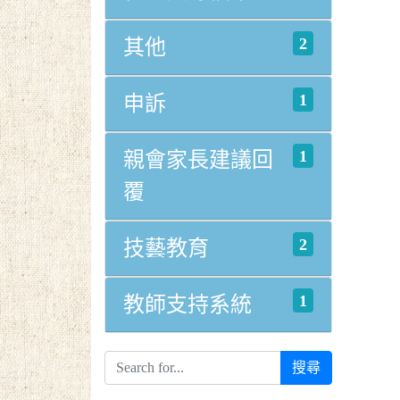
2
其他
1
申訴
1
親會家長建議回
覆
2
技藝教育
1
教師支持系統
搜尋