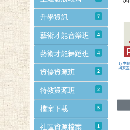
6
7
升學資訊
4
藝術才能音樂班
4
藝術才能舞蹈班
1) 
與安置流
2
資優資源班
2
特教資源班
5
檔案下載
1
社區資源檔案