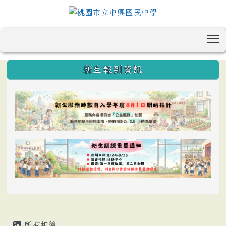
T
:::
新生報到資訊
所有相簿