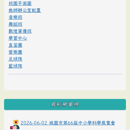
校園平面圖
教師辦公室配置
音樂班
舞蹈班
數理資優班
學習中心
直笛團
管樂團
足球隊
籃球隊
最新榮譽榜
2026-06-02 桃園市第66屆中小學科學展覽會