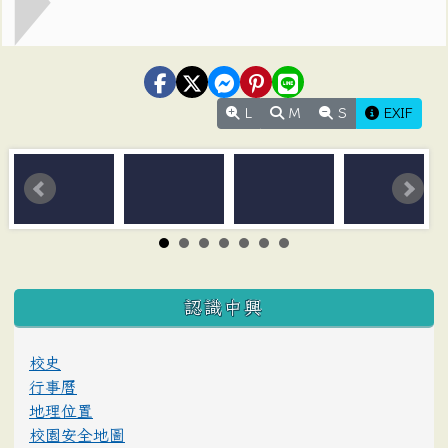
L
M
S
EXIF
:::
認識中興
校史
行事曆
地理位置
校園安全地圖