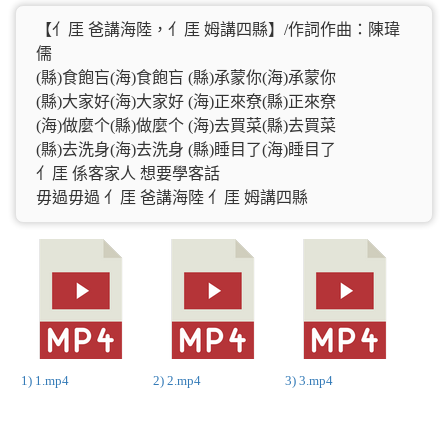
【亻厓 爸講海陸，亻厓 姆講四縣】/作詞作曲：陳瑋
儒
(縣)食飽吂(海)食飽吂 (縣)承蒙你(海)承蒙你
(縣)大家好(海)大家好 (海)正來尞(縣)正來尞
(海)做麼个(縣)做麼个 (海)去買菜(縣)去買菜
(縣)去洗身(海)去洗身 (縣)睡目了(海)睡目了
亻厓 係客家人 想要學客話
毋過毋過 亻厓 爸講海陸 亻厓 姆講四縣
1) 1.mp4
2) 2.mp4
3) 3.mp4