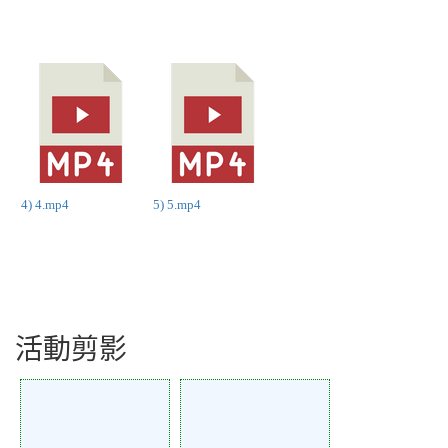
4) 4.mp4
5) 5.mp4
活動剪影
Action of 26
Action of 25