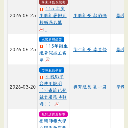
學生活動及競賽
115 年度
2026-06-25
生教組暑假到
生教組長 顏伯峰
學務
校銷過名單
志願服務學習
115年衛生
2026-06-25
衛生組長 李昱伶
學務
組暑假志工名
單
志願服務學習
生親師平
台使用說明
2026-03-20
訓育組長 劉一君
學務
（可查詢已登
錄之服務時數
喔！）
教師進修及競賽
臺灣師範大學
心理與教育測