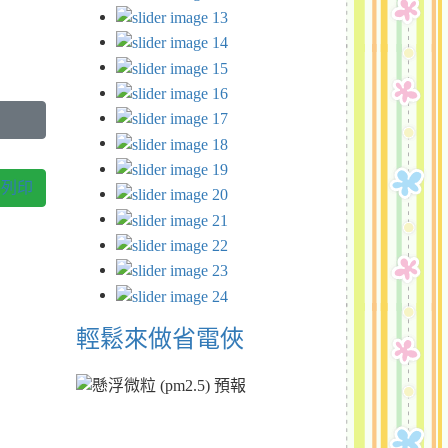
列印
輕鬆來做省電俠