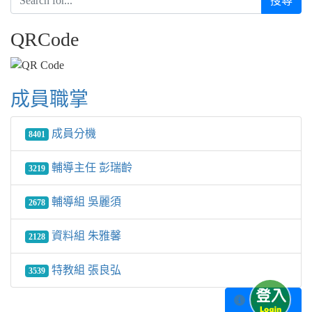
搜尋
QRCode
成員職掌
成員分機
8401
輔導主任 彭瑞齡
3219
輔導組 吳麗須
2678
資料組 朱雅馨
2128
特教組 張良弘
3539
更多文章