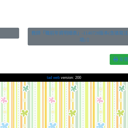
教師「職前年資明細表」-1140728版本(含填寫
項) 
友善
tad web
version: 200